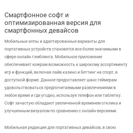
Смартфонное софт и
оптимизированная версия для
смартфонных девайсов
Мобильные аппы и адаптированные варианты для
портативных устройств становятся все более значимыми в
сфере онлайн гэмблинга. Мобильное приложение
обеспечивает юзерам возможность к широкому ассортименту
игр и функций, включая лайв казино и беттинг на спорт, в
доступной форме. Данное предоставляет шанс геймерам
удовольствоваться предпочитаемыми развлечениями в
любое время и где угодно, используя телефон или таблетку.
Софт зачастую обладают увеличенной временем отклика и
улучшенным визуалом по сравнению с онлайн-версиями.
Мобильная редакция для портативных девайсов, в свою