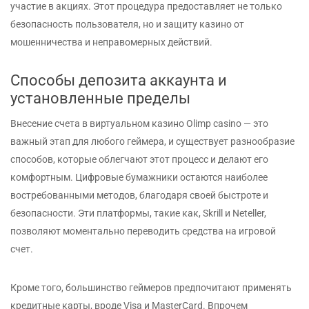
участие в акциях. Этот процедура предоставляет не только
безопасность пользователя, но и защиту казино от
мошенничества и неправомерных действий.
Способы депозита аккаунта и
установленные пределы
Внесение счета в виртуальном казино Olimp casino — это
важный этап для любого геймера, и существует разнообразие
способов, которые облегчают этот процесс и делают его
комфортным. Цифровые бумажники остаются наиболее
востребованными методов, благодаря своей быстроте и
безопасности. Эти платформы, такие как, Skrill и Neteller,
позволяют моментально переводить средства на игровой
счет.
Кроме того, большинство геймеров предпочитают применять
кредитные карты, вроде Visa и MasterCard. Впрочем