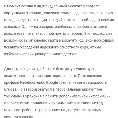
В момент логина в индивидуальный аккаунт в портале
виртуального казино, пользователям предлагается несколько
методов идентификации, каждый из которых обладает своими
плюсами. Одним из распространённых способов считается
использование электронной почты и пароля. Этот подход дает
возможность мгновенно зайти в аккаунту, однако необходимо
помнить о создании надежного секретного кода, чтобы
избежать несанкционированного доступа.
Для тех, кто ценит удобство и быстроту, существует
возможность авторизации через соцсети. Подключение
профиля Facebook либо Google обеспечивает возможность
мгновенно авторизоваться в персональный аккаунт без
требования хранения в памяти дополнительной информации.
Впрочем стоит принимать во внимание, что такой метод
может потребовать разрешения на доступ к некоторым
личным данным.