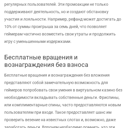
регулярных пользователей. Эти промоакции не только
поддерживают деятельность, но и создают обстановку
участия и лояльности. Например, рефанд может достигать до
10% от суммы проигрыша за семь дней, что позволяет
геймерам частично возместить свои утраты и продолжить
игру с уменьшенными издержками.
Бесплатные вращения и
вознаграждения без взноса
Бесплатные вращения и вознаграждения без вложения
представляют собой замечательную возможность для
геймеров попробовать свои умения в виртуальном казино без
необходимости вкладывать собственные деньги. Фриспины,
или комплиментарные спины, часто предоставляются новым
пользователям при входе. Такое предоставляет шанс им
проверить везение на известных слотах и, возможно, даже
заработать деньги. Впрочем необходимо помнить, что эти