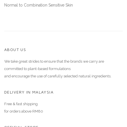
Normal to Combination Sensitive Skin
ABOUT US
We take great strides to ensure that the brands we carry are
committed to plant-based formulations
and encourage the use of carefully selected natural ingredients.
DELIVERY IN MALAYSIA
Free & fast shipping
for orders above RM80