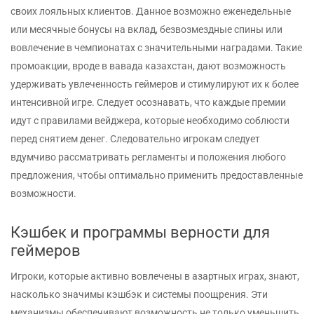
своих лояльных клиентов. Данное возможно еженедельные
или месячные бонусы на вклад, безвозмездные спины или
вовлечение в чемпионатах с значительными наградами. Такие
промоакции, вроде в вавада казахстан, дают возможность
удерживать увлеченность геймеров и стимулируют их к более
интенсивной игре. Следует осознавать, что каждые премии
идут с правилами вейджера, которые необходимо соблюсти
перед снятием денег. Следовательно игрокам следует
вдумчиво рассматривать регламенты и положения любого
предложения, чтобы оптимально применить предоставленные
возможности.
Кэшбек и программы верности для
геймеров
Игроки, которые активно вовлечены в азартных играх, знают,
насколько значимы кэшбэк и системы поощрения. Эти
механизмы обеспечивают возможность не только уменьшить