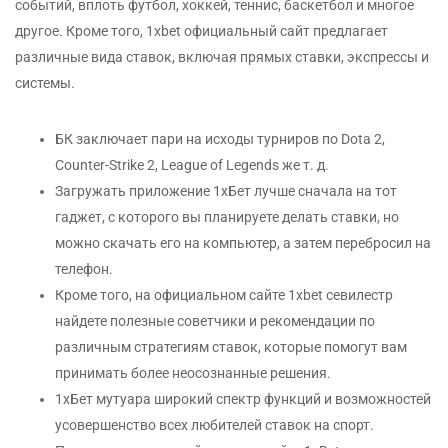
событий, вплоть футбол, хоккей, теннис, баскетбол и многое
другое. Кроме того, 1xbet официальный сайт предлагает
различные вида ставок, включая прямых ставки, экспрессы и
системы.
БК заключает пари на исходы турниров по Dota 2,
Counter-Strike 2, League of Legends же т. д.
Загружать приложение 1xБет лучше сначала на тот
гаджет, с которого вы планируете делать ставки, но
можно скачать его на компьютер, а затем перебросил на
телефон.
Кроме того, на официальном сайте 1xbet севилестр
найдете полезные советчики и рекомендации по
различным стратегиям ставок, которые помогут вам
принимать более неосознанные решения.
1хБет мутуара широкий спектр функций и возможностей
усовершенство всех любителей ставок на спорт.