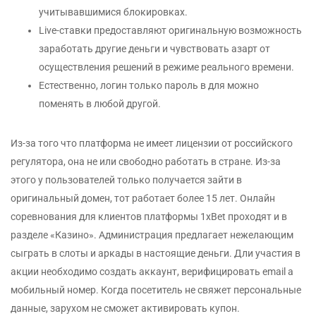
учитывавшимися блокировках.
Live-ставки предоставляют оригинальную возможность
заработать другие деньги и чувствовать азарт от
осуществления решений в режиме реального времени.
Естественно, логин только пароль в для можно
поменять в любой другой.
Из-за того что платформа не имеет лицензии от российского
регулятора, она не или свободно работать в стране. Из-за
этого у пользователей только получается зайти в
оригинальный домен, тот работает более 15 лет. Онлайн
соревнования для клиентов платформы 1xBet проходят и в
разделе «Казино». Администрация предлагает нежелающим
сыграть в слоты и аркады в настоящие деньги. Дли участия в
акции необходимо создать аккаунт, верифицировать email а
мобильный номер. Когда посетитель не свяжет персональные
данные, зарухом не сможет активировать купон.