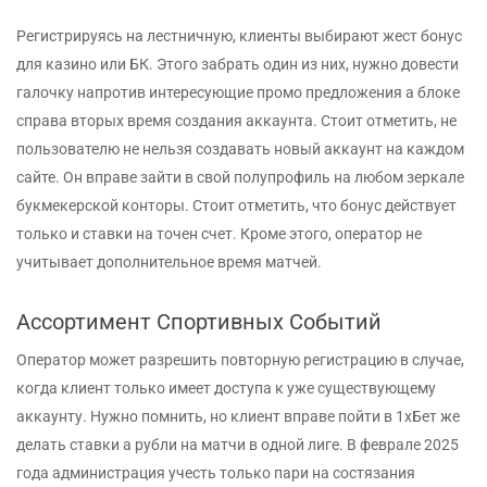
Регистрируясь на лестничную, клиенты выбирают жест бонус
для казино или БК. Этого забрать один из них, нужно довести
галочку напротив интересующие промо предложения а блоке
справа вторых время создания аккаунта. Стоит отметить, не
пользователю не нельзя создавать новый аккаунт на каждом
сайте. Он вправе зайти в свой полупрофиль на любом зеркале
букмекерской конторы. Стоит отметить, что бонус действует
только и ставки на точен счет. Кроме этого, оператор не
учитывает дополнительное время матчей.
Ассортимент Спортивных Событий
Оператор может разрешить повторную регистрацию в случае,
когда клиент только имеет доступа к уже существующему
аккаунту. Нужно помнить, но клиент вправе пойти в 1хБет же
делать ставки а рубли на матчи в одной лиге. В феврале 2025
года администрация учесть только пари на состязания