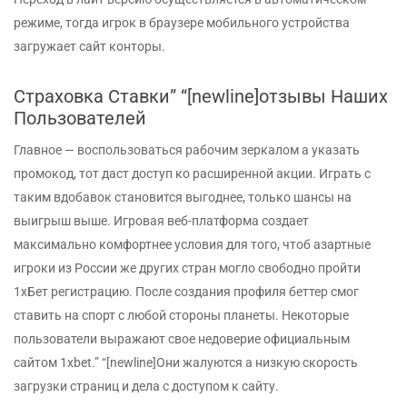
режиме, тогда игрок в браузере мобильного устройства
загружает сайт конторы.
Страховка Ставки” “[newline]отзывы Наших
Пользователей
Главное — воспользоваться рабочим зеркалом а указать
промокод, тот даст доступ ко расширенной акции. Играть с
таким вдобавок становится выгоднее, только шансы на
выигрыш выше. Игровая веб-платформа создает
максимально комфортнее условия для того, чтоб азартные
игроки из России же других стран могло свободно пройти
1хБет регистрацию. После создания профиля беттер смог
ставить на спорт с любой стороны планеты. Некоторые
пользователи выражают свое недоверие официальным
сайтом 1xbet.” “[newline]Они жалуются а низкую скорость
загрузки страниц и дела с доступом к сайту.