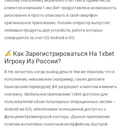
Любому поклоннику мобильного беттинга одним числа
клиентов компании 1 икс Бет предоставлена возможность
рискованно и просто упаковать в свой смартфон
оригинальное приложение. Онлайн оператор выпустил
любимые продукты для устройств, работа которых
совершается за счет OS Android и iOS.
Как Зарегистрироваться На 1xbet
Игроку Из России?
В тех зачастую, когда вывод деньги тем же образом, что и
пополнение, невозможен (например, также депозите
банковским переводом), БК разрешает клиентам изменить
платежку. Мобильное приложение 1xBet доступно для
пользователей обоих популярных операционных систем —
Android же iOS, обеспечивая полноценной доступ ко о
функциям букмекерской конторы. Данное приложение
отличии интуитивно понятным интерфейсом, быстрой