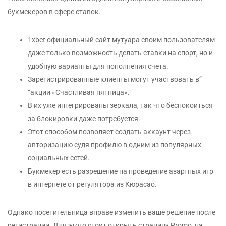
букмекеров в сфере ставок.
1xbet официальный сайт мутуара своим пользователям
даже только возможность делать ставки на спорт, но и
удобную варианты для пополнения счета.
Зарегистрированные клиенты могут участвовать в”
“акции «Счастливая пятница».
В их уже интегрированы зеркала, так что беспокоиться
за блокировки даже потребуется.
Этот способом позволяет создать аккаунт через
авторизацию судя профилю в одним из популярных
социальных сетей.
Букмекер есть разрешение на проведение азартных игр
в интернете от регулятора из Кюрасао.
Однако посетительница вправе изменить ваше решение после
регистрации. Для этого стоит открыть страницу Promo, на