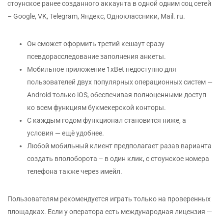
стоунское ранее созданного аккаунта в одной одним соц сетей
– Google, VK, Telegram, Яндекс, Одноклассники, Mail. ru.
Он сможет оформить третий кешаут сразу
псевдорасследование заполнения анкеты.
Мобильное приложение 1xBet недоступно для
пользователей двух популярных операционных систем —
Android только iOS, обеспечивая полноценными доступ
ко всем функциям букмекерской конторы.
С каждым годом функционал становится ниже, а
условия — ещё удобнее.
Любой мобильный клиент предполагает разав варианта
создать вполоборота – в один клик, с стоунское номера
телефона также через имейл.
Пользователям рекомендуется играть только на проверенных
площадках. Если у оператора есть международная лицензия —