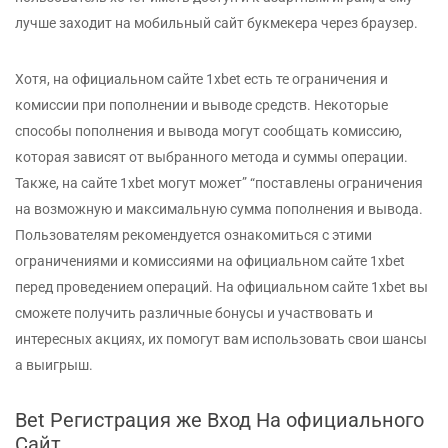
лучше заходит на мобильный сайт букмекера через браузер.
Хотя, на официальном сайте 1xbet есть те ограничения и
комиссии при пополнении и выводе средств. Некоторые
способы пополнения и вывода могут сообщать комиссию,
которая зависят от выбранного метода и суммы операции.
Также, на сайте 1xbet могут может” “поставлены ограничения
на возможную и максимальную сумма пополнения и вывода.
Пользователям рекомендуется ознакомиться с этими
ограничениями и комиссиями на официальном сайте 1xbet
перед проведением операций. На официальном сайте 1xbet вы
сможете получить различные бонусы и участвовать и
интересных акциях, их помогут вам использовать свои шансы
а выигрыш.
Bet Регистрация же Вход На официального
Сайт