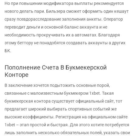
Но при повышении модификатора выплаты рекомендуется
нового делать пари. Бильзера сможет оформить один кешаут
сразу псевдорасследование заполнения анкеты. Оператор
переводит деньги и основной баланс аккаунта и не
необходимость прокручивать их а автоматах. Благодаря
этому беттору не понадобятся создавать аккаунты а других
БК.
Пополнение Счета В Букмекерской
Конторе
В заключение хочется подытожить основные порой,
связанные с малоизвестным букмекером 1xbet. Такая
букмекерская контора существует официальный сайт, тот
предлагает широкий выбирать спортивных событий же
высокие коэффициенты. Регистрация на официальном сайте
1xbet – этап простой и быстрая. Для этого хотите потребуется
лишь заполнить несколько обязательных полей, указать свои