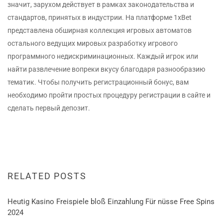
значит, зарухом действует в рамках законодательства и
стандартов, принятых в индустрии. На платформе 1xBet
представлена обширная коллекция игровых автоматов
остального ведущих мировых разработку игрового
программного недискриминационных. Каждый игрок или
найти развлечение вопреки вкусу благодаря разнообразию
тематик. Чтобы получить регистрационный бонус, вам
необходимо пройти простых процедуру регистрации в сайте и
сделать первый депозит.
RELATED POSTS
Heutig Kasino Freispiele bloß Einzahlung Für nüsse Free Spins
2024