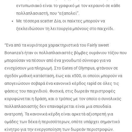
εντυπωσιακό είναι το γραφικό με τον κεραυνό σε κάθε
πολλαπλασιαστή, που “εξαπολεί”.
Με τέσσερα scatter Δία, οι παίκτες μπορούν να
ξεκλειδώσουν τη λειτουργία μπόνους στο παιχνίδι.
“Ένα από τα κυριότερα χαρακτηριστικά του Fairly sweet
Bonanza’s ήταν οι πολλαπλασιαστές βόμβες ουράνιου τόξου που
μπορούσαν να πέσουν από ένα χνουδωτό σύννεφο για να
ενισχύσουν μια πληρωμή. Στο Gates of Olympus, φτάνουν σε
σχεδόν μυθική κατάσταση, έως και x500, οι οποίοι μπορούν να
απογειώσουν σοβαρά ένα κανονικό κέρδος rapid σε όλες τις
φάσεις του παιχνιδιού. Φυσικά, στις δωρεάν περιστροφές
κορυφώνεται η δράση, και ο τρόπος με τον οποίο ο συνολικός
πολλαπλασιαστής δεν επαναφέρεται είναι μια σπουδαία
ανατροπή. Τα κανονικά κέρδη είναι αρκετά αξιοπρεπή για
ομάδες των δέκα ή περισσότερων, οπότε υπάρχει σημαντικό
κίνητρο για την ενεργοποίηση των δωρεάν περιστροφών.