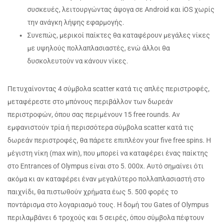
συσκευές, λειτουργώντας άψογα σε Android και iOS χωρίς
την ανάγκη λήψης εφαρμογής.
Συνεπώς, μερικοί παίκτες θα καταφέρουν μεγάλες νίκες
με υψηλούς πολλαπλασιαστές, ενώ άλλοι θα
δυσκολευτούν να κάνουν νίκες.
Πετυχαίνοντας 4 σύμβολα scatter κατά τις απλές περιστροφές,
μεταφέρεστε στο μπόνους περιβάλλον των δωρεάν
περιστροφών, όπου σας περιμένουν 15 free rounds. Αν
εμφανιστούν τρία ή περισσότερα σύμβολα scatter κατά τις
δωρεάν περιστροφές, θα πάρετε επιπλέον your five free spins. Η
μέγιστη νίκη (max win), που μπορεί να καταφέρει ένας παίκτης
στο Entrances of Olympus είναι στο 5. 000x. Αυτό σημαίνει ότι
ακόμα κι αν καταφέρει έναν μεγαλύτερο πολλαπλασιαστή στο
παιχνίδι, θα πιστωθούν χρήματα έως 5. 500 φορές το
ποντάρισμα στο λογαριασμό τους. Η δομή του Gates of Olympus
περιλαμβάνει 6 τροχούς και 5 σειρές, όπου σύμβολα πέφτουν