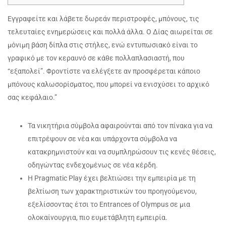
Εγγραφείτε και λάβετε δωρεάν περιστροφές, μπόνους, τις
τελευταίες ενημερώσεις και πολλά άλλα. Ο Δίας αιωρείται σε
μόνιμη βάση δίπλα στις στήλες, ενώ εντυπωσιακό είναι το
γραφικό με τον κεραυνό σε κάθε πολλαπλασιαστή, που
“εξαπολεί”. Φροντίστε να ελέγξετε αν προσφέρεται κάποιο
μπόνους καλωσορίσματος, που μπορεί να ενισχύσει το αρχικό
σας κεφάλαιο.”
Τα νικητήρια σύμβολα αφαιρούνται από τον πίνακα για να
επιτρέψουν σε νέα και υπάρχοντα σύμβολα να
κατακρημνιστούν και να συμπληρώσουν τις κενές θέσεις,
οδηγώντας ενδεχομένως σε νέα κέρδη.
Η Pragmatic Play έχει βελτιώσει την εμπειρία με τη
βελτίωση των χαρακτηριστικών του προηγούμενου,
εξελίσσοντας έτσι το Entrances of Olympus σε μια
ολοκαίνουργια, πιο ευμετάβλητη εμπειρία.