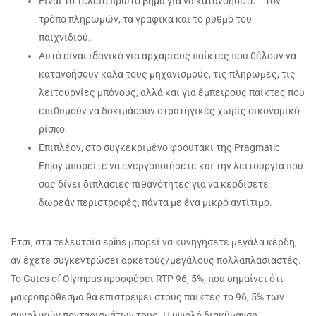
Είναι το τέλειο πρώτο βήμα για να κατανοήσετε” “τον
τρόπο πληρωμών, τα γραφικά και το ρυθμό του
παιχνιδιού.
Αυτό είναι ιδανικό για αρχάριους παίκτες που θέλουν να
κατανοήσουν καλά τους μηχανισμούς, τις πληρωμές, τις
λειτουργίες μπόνους, αλλά και για έμπειρους παίκτες που
επιθυμούν να δοκιμάσουν στρατηγικές χωρίς οικονομικό
ρίσκο.
Επιπλέον, στο συγκεκριμένο φρουτάκι της Pragmatic
Enjoy μπορείτε να ενεργοποιήσετε και την λειτουργία που
σας δίνει διπλάσιες πιθανότητες για να κερδίσετε
δωρεάν περιστροφές, πάντα με ένα μικρό αντίτιμο.
Έτσι, στα τελευταία spins μπορεί να κυνηγήσετε μεγάλα κέρδη,
αν έχετε συγκεντρώσει αρκετούς/μεγάλους πολλαπλασιαστές.
Το Gates of Olympus προσφέρει RTP 96, 5%, που σημαίνει ότι
μακροπρόθεσμα θα επιστρέψει στους παίκτες το 96, 5% των
συνολικών πονταρισμάτων τους. Η υψηλή διακύμανση