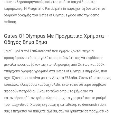
τους σκληροπυρηνικούς παίκτες από το παιχνίδι με τις
καραμέλες. Η Pragmatic Participate in παρέχει τη δυνατότητα
δωρεάν δοκιμής του Gates of Olympus μέσα από την demo
έκδοση.
Gates Of Olympus Με Πραγματικά Χρήματα –
Οδηγός Βήμα Βήμα
Τα σύμβολα πολλαπλασιαστή που εμφανίζονται τυχαία
προσφέρουν ακόμα μεγαλύτερες πιθανότητες να κερδίσεις
μεγάλα ποσά, αυξάνοντας τις πληρωμές από 2x έως και 500x.
Υπάρχουν όμορφα γραφικά στα Gates of Olympus σύμβολα, που
σχετίζονται κι εκείνα με την Αρχαία Ελλάδα. Συναντάμε κορώνα,
κύπελλο, κλεψύδρα και δαχτυλίδι, ενώ τα κατώτερα σύμβολα
αφορούν πετράδια. Είναι το τέλειο πρώτο βήμα για να
κατανοήσετε” “τον τρόπο πληρωμών, τα γραφικά και το ρυθμό
του παιχνιδιού. Χωρίς εγγραφή ή κατάθεση, το demonstration
σας επιτρέπει να παίξετε άμεσα, σαν να ήσασταν σε πραγματικό