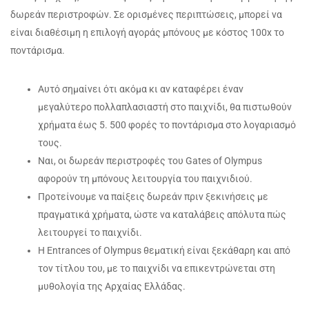
δωρεάν περιστροφών. Σε ορισμένες περιπτώσεις, μπορεί να
είναι διαθέσιμη η επιλογή αγοράς μπόνους με κόστος 100x το
ποντάρισμα.
Αυτό σημαίνει ότι ακόμα κι αν καταφέρει έναν
μεγαλύτερο πολλαπλασιαστή στο παιχνίδι, θα πιστωθούν
χρήματα έως 5. 500 φορές το ποντάρισμα στο λογαριασμό
τους.
Ναι, οι δωρεάν περιστροφές του Gates of Olympus
αφορούν τη μπόνους λειτουργία του παιχνιδιού.
Προτείνουμε να παίξεις δωρεάν πριν ξεκινήσεις με
πραγματικά χρήματα, ώστε να καταλάβεις απόλυτα πώς
λειτουργεί το παιχνίδι.
Η Entrances of Olympus θεματική είναι ξεκάθαρη και από
τον τίτλου του, με το παιχνίδι να επικεντρώνεται στη
μυθολογία της Αρχαίας Ελλάδας.