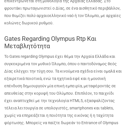
επικεντρώνεται στη μυθολογία της Αρχαίας Ελλάδας. Στο
φρουτάκι πρωταγωνιστεί ο Δίας, σε ένα αισθητικό περιβάλλον,
που θυμίζει πολύ αρχαιοελληνικό ναό ή τον Όλυμπο, με αρχαίες
κολώνες δωρικού ρυθμού.
Gates Regarding Olympus Rtp Και
Μεταβλητότητα
Το Gates regarding Olympus έχει θέμα την Αρχαία Ελλάδα και
συγκεκριμένα τον μυθικό Όλυμπο, όπου ο παντοδύναμος θεός
Δίας ελέγχει την τύχη σου. Τα κινούμενα σχέδια είναι ομαλά και
εξαιρετικά ποιοτικά, ενώ τα ηχητικά εφέ και η μουσική
επένδυση δημιουργούν μία επική εμπειρία, μεταφέροντάς σε
απευθείας στην κορυφή του Ολύμπου. Επιπλέον, το παιχνίδι
έχει αναπτυχθεί με την τεχνολογία HTML5, εξασφαλίζοντας
τέλεια λειτουργία σε υπολογιστές, smartphones και tablets,
χωρίς να επηρεάζεται η ποιότητα της εικόνας ή η ταχύτητα
φόρτωσης. Μπορείς να παίξτε δωρεάν το Entrance of Olympus