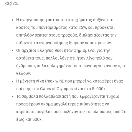
καζίνο.
Η ενεργοποίηση αυτού του στοιχήματος αυξάνει το
κόστος του πονταρίσματος κατά 25%, και προσθέτει
επιπλέον scatter στους τροχούς, διπλασιάζοντας την
πιθανότητα ενεργοποίησης δωρεάν περιστροφών.
Οι αρχαίοι Έλληνες θεοί ήταν φημισμένοι για την
αστάθειά τους, πολλοί λένε ότι ήταν λίγο πολύ σαν
άνθρωποι, απλά ευλογημένοι με τη δύναμη να κάνουν ό, τι
θέλουν.
Η μέγιστη νίκη (max win), που μπορεί να καταφέρει ένας
παίκτης στο Gates of Olympus είναι στο 5. 000x.
Τα σύμβολα πολλαπλασιαστή που εμφανίζονται τυχαία
προσφέρουν ακόμα μεγαλύτερες πιθανότητες να
κερδίσεις μεγάλα ποσά, αυξάνοντας τις πληρωμές από 2x
έως και 500x.