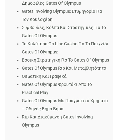
Δημοφιλές Gates Of Olympus
Gates Involving Olympus: Ετυμηγορία Για
Τον Κουλοχέρη
Συμβουλές, Κόλπα Και Στρατηγικές Για Το
Gates Of Olympus
Τα Καλύτερα On Line Casino Για Το Παιχνίδι
Gates Of Olympus:
Βασική Στρατηγική Για Το Gates Of Olympus
Gates Of Olympus Rtp Και Μεταβλητότητα
Θεματική Και Γραφικά
Gates Of Olympus Φρουτάκι Από Το
Practical Play
Gates Of Olympus Με Πραγματικά Χρήματα
– Οδηγός Βήμα Βήμα
Rtp Και Διακύμανση Gates Involving
Olympus