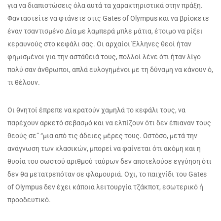
για να διαπιστώσεις όλα αυτά τα χαρακτηριστικά στην πράξη.
Φανταστείτε να φτάνετε στις Gates of Olympus και να βρίσκετε
έναν τσαντισμένο Δία με λαμπερά μπλε μάτια, έτοιμο να ρίξει
κεραυνούς στο κεφάλι σας. Οι αρχαίοι Έλληνες θεοί ήταν
φημισμένοι για την αστάθειά τους, πολλοί λένε ότι ήταν λίγο
πολύ σαν άνθρωποι, απλά ευλογημένοι με τη δύναμη να κάνουν ό,
τι θέλουν.
Οι θνητοί έπρεπε να κρατούν χαμηλά το κεφάλι τους, να
παρέχουν αρκετό σεβασμό και να ελπίζουν ότι δεν έπιαναν τους
θεούς σε” “μια από τις άδειες μέρες τους. Ωστόσο, μετά την
ανάγνωση των κλασικών, μπορεί να φαίνεται ότι ακόμη και η
θυσία του σωστού αριθμού ταύρων δεν αποτελούσε εγγύηση ότι
δεν θα μετατρεπόταν σε φλαμουριά. Οχι, το παιχνίδι του Gates
of Olympus δεν έχει κάποια λειτουργία τζάκποτ, εσωτερικό ή
προοδευτικό.