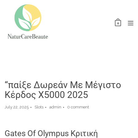
Skip
to
content
0
TO
NAV
“παίξε Δωρεάν Με Μέγιστο
Κέρδος X5000 2025
July 22, 2025
Slots
admin
0 comment
Gates Of Olympus Κριτική