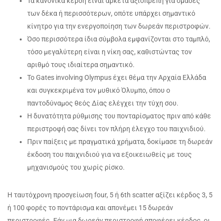
Τα κανονικά κέρδη είναι αρκετά αξιοπρεπή για ομάδες
των δέκα ή περισσότερων, οπότε υπάρχει σημαντικό
κίνητρο για την ενεργοποίηση των δωρεάν περιστροφών.
Όσο περισσότερα ίδια σύμβολα εμφανίζονται στο ταμπλό,
τόσο μεγαλύτερη είναι η νίκη σας, καθιστώντας τον
αριθμό τους ιδιαίτερα σημαντικό.
Το Gates involving Olympus έχει θέμα την Αρχαία Ελλάδα
και συγκεκριμένα τον μυθικό Όλυμπο, όπου ο
παντοδύναμος θεός Δίας ελέγχει την τύχη σου.
Η δυνατότητα ρύθμισης του πονταρίσματος πριν από κάθε
περιστροφή σας δίνει τον πλήρη έλεγχο του παιχνιδιού.
Πριν παίξεις με πραγματικά χρήματα, δοκίμασε τη δωρεάν
έκδοση του παιχνιδιού για να εξοικειωθείς με τους
μηχανισμούς του χωρίς ρίσκο.
Η ταυτόχρονη προσγείωση four, 5 ή 6th scatter αξίζει κέρδος 3, 5
ή 100 φορές το ποντάρισμα και απονέμει 15 δωρεάν
περιστροφές. Εάν μια δωρεάν περιστροφή αποφέρει κέρδος, οι