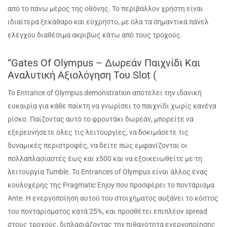
από το πάνω μέρος της οθόνης. Το περιβάλλον χρήστη είναι
ιδιαίτερα ξεκάθαρο και εύχρηστο, με όλα τα σημαντικά πάνελ
ελέγχου διαθέσιμα ακριβώς κάτω από τους τροχούς.
“Gates Of Olympus – Δωρεάν Παιχνίδι Και
Αναλυτική Αξιολόγηση Του Slot (
Το Entrance of Olympus demonstration αποτελεί την ιδανική
ευκαιρία για κάθε παίκτη να γνωρίσει το παιχνίδι χωρίς κανένα
ρίσκο. Παίζοντας αυτό το φρουτάκι δωρεάν, μπορείτε να
εξερευνήσετε όλες τις λειτουργίες, να δοκιμάσετε τις
δυναμικές περιστροφές, να δείτε πώς εμφανίζονται οι
πολλαπλασιαστές έως και x500 και να εξοικειωθείτε με τη
λειτουργία Tumble. Το Entrances of Olympus είναι άλλος ένας
κουλοχέρης της Pragmatic Enjoy που προσφέρει το ποντάρισμα
Ante. Η ενεργοποίηση αυτού του στοιχήματος αυξάνει το κόστος
του πονταρίσματος κατά 25%, και προσθέτει επιπλέον spread
στους τροχούς, διπλασιάζοντας την πιθανότητα ενεργοποίησης