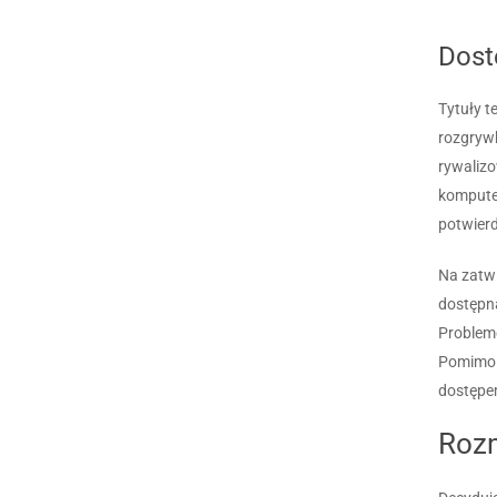
Dost
Tytuły t
rozgrywk
rywaliz
komputer
potwierd
Na zatwi
dostępna
Problemó
Pomimo p
dostępe
Roz