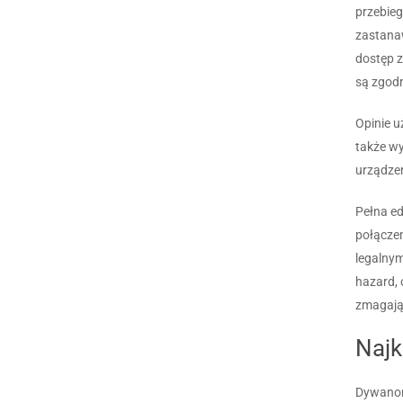
przebieg
zastanaw
dostęp 
są zgodn
Opinie u
także wy
urządzen
Pełna ed
połączen
legalny
hazard, 
zmagając
Najk
Dywanom 