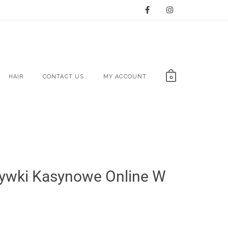
HAIR
CONTACT US
MY ACCOUNT
0
zrywki Kasynowe Online W