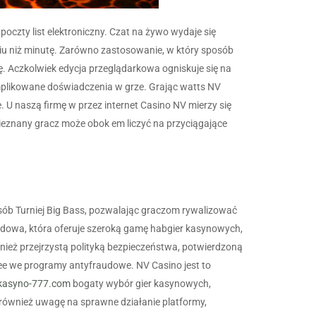
czty list elektroniczny. Czat na żywo wydaje się
iu niż minutę. Zarówno zastosowanie, w który sposób
kę. Aczkolwiek edycja przeglądarkowa ogniskuje się na
omplikowane doświadczenia w grze. Grając watts NV
e. U naszą firmę w przez internet Casino NV mierzy się
ieznany gracz może obok em liczyć na przyciągające
osób Turniej Big Bass, pozwalając graczom rywalizować
dowa, która oferuje szeroką gamę habgier kasynowych,
nież przejrzystą polityką bezpieczeństwa, potwierdzoną
fee we programy antyfraudowe. NV Casino jest to
kasyno-777.com
bogaty wybór gier kasynowych,
również uwagę na sprawne działanie platformy,