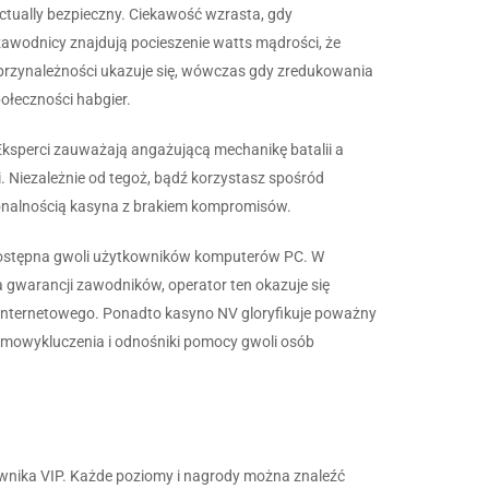
 actually bezpieczny. Ciekawość wzrasta, gdy
awodnicy znajdują pocieszenie watts mądrości, że
rzynależności ukazuje się, wówczas gdy zredukowania
ołeczności habgier.
 Eksperci zauważają angażującą mechanikę batalii a
. Niezależnie od tegoż, bądź korzystasz spośród
jonalnością kasyna z brakiem kompromisów.
ię dostępna gwoli użytkowników komputerów PC. W
 gwarancji zawodników, operator ten okazuje się
internetowego. Ponadto kasyno NV gloryfikuje poważny
samowykluczenia i odnośniki pomocy gwoli osób
wnika VIP. Każde poziomy i nagrody można znaleźć