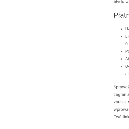
błyskawi
Płat
Uż
Li
ś
Po
Ab
Oc
an
Sprawdź 
zagrania
zarejest
wprowadź
Twój link